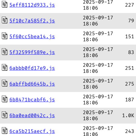
2025-09-17
5eff8112d933.js
227
18:06
2025-09-17
5f10c7a585f2.js
79
18:06
2025-09-17
5f60cc5bea14.js
151
18:06
2025-09-17
5f32599f589e.js
83
18:06
2025-09-17
6abbb0fd17e9.js
251
18:06
2025-09-17
6abffbd6645b.js
275
18:06
2025-09-17
6b8471bcabf6.js
187
18:06
2025-09-17
6ba0ead0042c.js
1.0K
18:06
2025-09-17
6ca5b215aecf.js
243
18:06