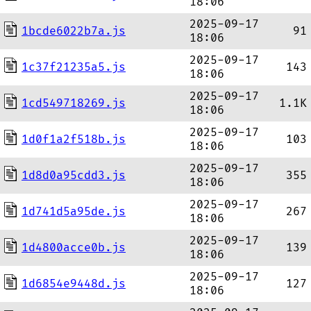
18:06
2025-09-17
1bcde6022b7a.js
91
18:06
2025-09-17
1c37f21235a5.js
143
18:06
2025-09-17
1cd549718269.js
1.1K
18:06
2025-09-17
1d0f1a2f518b.js
103
18:06
2025-09-17
1d8d0a95cdd3.js
355
18:06
2025-09-17
1d741d5a95de.js
267
18:06
2025-09-17
1d4800acce0b.js
139
18:06
2025-09-17
1d6854e9448d.js
127
18:06