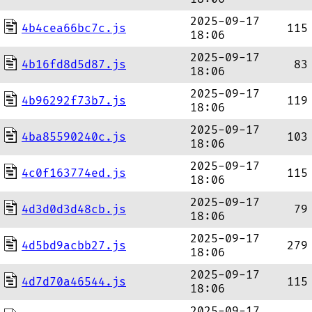
2025-09-17
4b4cea66bc7c.js
115
18:06
2025-09-17
4b16fd8d5d87.js
83
18:06
2025-09-17
4b96292f73b7.js
119
18:06
2025-09-17
4ba85590240c.js
103
18:06
2025-09-17
4c0f163774ed.js
115
18:06
2025-09-17
4d3d0d3d48cb.js
79
18:06
2025-09-17
4d5bd9acbb27.js
279
18:06
2025-09-17
4d7d70a46544.js
115
18:06
2025-09-17