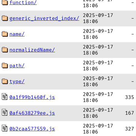
function/
-
18:06
2025-09-17
generic_inverted_index/
-
18:06
2025-09-17
name/
-
18:06
2025-09-17
normalizedName/
-
18:06
2025-09-17
path/
-
18:06
2025-09-17
type/
-
18:06
2025-09-17
0a1f99b1460f.js
335
18:06
2025-09-17
0af4638279ee.js
167
18:06
2025-09-17
0b2caa577559.js
327
18:06