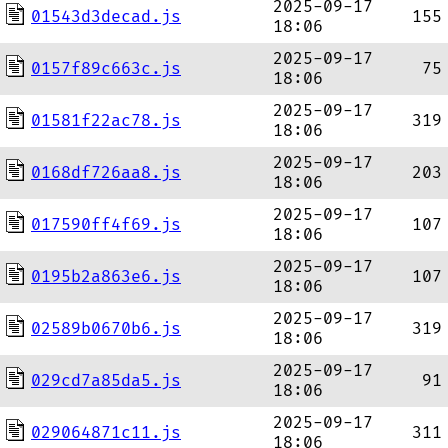
2025-09-17
01543d3decad.js
155
18:06
2025-09-17
0157f89c663c.js
75
18:06
2025-09-17
01581f22ac78.js
319
18:06
2025-09-17
0168df726aa8.js
203
18:06
2025-09-17
017590ff4f69.js
107
18:06
2025-09-17
0195b2a863e6.js
107
18:06
2025-09-17
02589b0670b6.js
319
18:06
2025-09-17
029cd7a85da5.js
91
18:06
2025-09-17
029064871c11.js
311
18:06