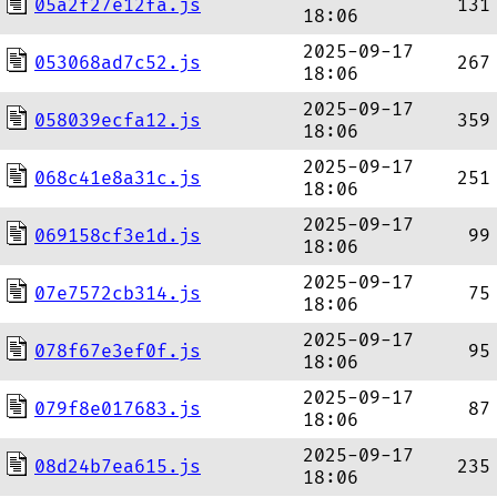
05a2f27e12fa.js
131
18:06
2025-09-17
053068ad7c52.js
267
18:06
2025-09-17
058039ecfa12.js
359
18:06
2025-09-17
068c41e8a31c.js
251
18:06
2025-09-17
069158cf3e1d.js
99
18:06
2025-09-17
07e7572cb314.js
75
18:06
2025-09-17
078f67e3ef0f.js
95
18:06
2025-09-17
079f8e017683.js
87
18:06
2025-09-17
08d24b7ea615.js
235
18:06