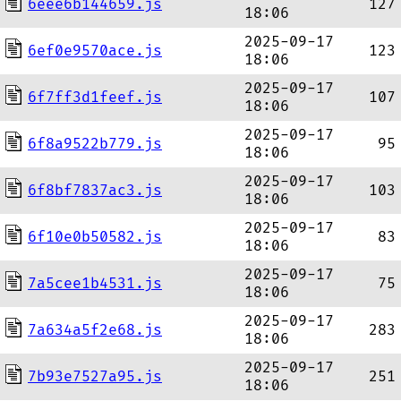
6eee6b144659.js
127
18:06
2025-09-17
6ef0e9570ace.js
123
18:06
2025-09-17
6f7ff3d1feef.js
107
18:06
2025-09-17
6f8a9522b779.js
95
18:06
2025-09-17
6f8bf7837ac3.js
103
18:06
2025-09-17
6f10e0b50582.js
83
18:06
2025-09-17
7a5cee1b4531.js
75
18:06
2025-09-17
7a634a5f2e68.js
283
18:06
2025-09-17
7b93e7527a95.js
251
18:06