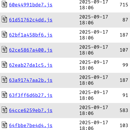
2025-09-17
60e44991bde7.js
715
18:06
2025-09-17
61d51762c4dd.js
87
18:06
2025-09-17
62bf1a458bf6.js
187
18:06
2025-09-17
62ce5867a400.js
107
18:06
2025-09-17
62eab27da1c5.js
99
18:06
2025-09-17
63a91747aa2b.js
187
18:06
2025-09-17
63f3ff6d6b27.js
91
18:06
2025-09-17
64cce6259eb7.js
583
18:06
2025-09-17
64fbbe7be4d4.js
103
18:06