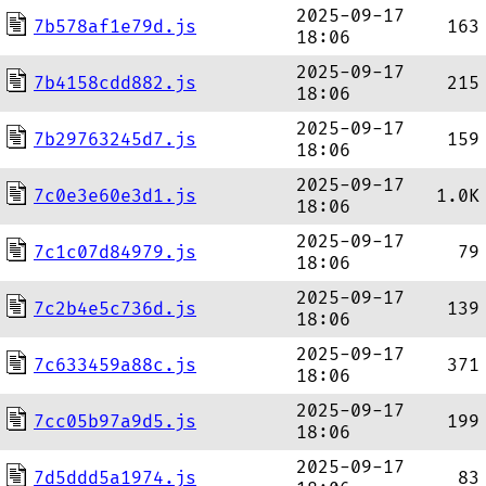
2025-09-17
7b578af1e79d.js
163
18:06
2025-09-17
7b4158cdd882.js
215
18:06
2025-09-17
7b29763245d7.js
159
18:06
2025-09-17
7c0e3e60e3d1.js
1.0K
18:06
2025-09-17
7c1c07d84979.js
79
18:06
2025-09-17
7c2b4e5c736d.js
139
18:06
2025-09-17
7c633459a88c.js
371
18:06
2025-09-17
7cc05b97a9d5.js
199
18:06
2025-09-17
7d5ddd5a1974.js
83