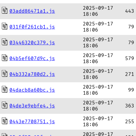
2025-09-17
03add86471a1.js
443
18:06
2025-09-17
031f0f261cb1.js
79
18:06
2025-09-17
03446320c379.js
79
18:06
2025-09-17
04b5ef607d9c.js
579
18:06
2025-09-17
04b332a780d2.js
271
18:06
2025-09-17
04dacb8a60bc.js
99
18:06
2025-09-17
04de3e9ebfe4.js
363
18:06
2025-09-17
0443e7708751.js
255
18:06
2025-09-17