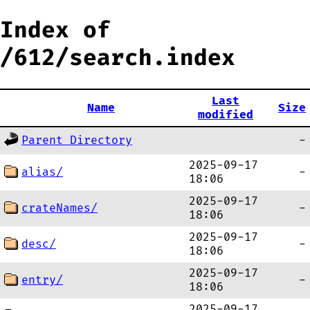
Index of
/612/search.index
Last
Name
Size
modified
Parent Directory
-
2025-09-17
alias/
-
18:06
2025-09-17
crateNames/
-
18:06
2025-09-17
desc/
-
18:06
2025-09-17
entry/
-
18:06
2025-09-17