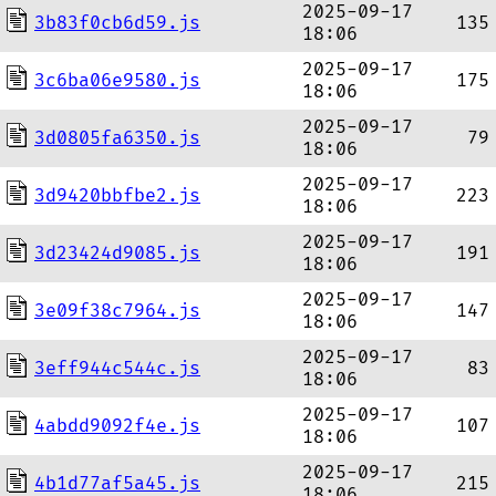
2025-09-17
3b83f0cb6d59.js
135
18:06
2025-09-17
3c6ba06e9580.js
175
18:06
2025-09-17
3d0805fa6350.js
79
18:06
2025-09-17
3d9420bbfbe2.js
223
18:06
2025-09-17
3d23424d9085.js
191
18:06
2025-09-17
3e09f38c7964.js
147
18:06
2025-09-17
3eff944c544c.js
83
18:06
2025-09-17
4abdd9092f4e.js
107
18:06
2025-09-17
4b1d77af5a45.js
215
18:06